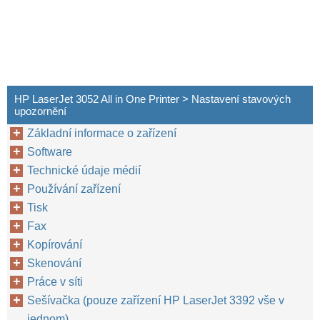
HP LaserJet 3052 All in One Printer > Nastavení stavových
upozornění
Základní informace o zařízení
Software
Technické údaje médií
Používání zařízení
Tisk
Fax
Kopírování
Skenování
Práce v síti
Sešívačka (pouze zařízení HP LaserJet 3392 vše v
jednom)