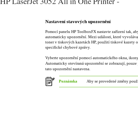
HP LaserJet 3052 All in One Printer -
Nastavení stavových upozornění
Pomocí panelu HP ToolboxFX nastavte zařízení tak, aby 
automaticky upozornění. Mezi události, které vyvolávaj
toner v tiskových kazetách HP, použití tiskové kazety 
specifické chybové zprávy.
Vyberte upozornění pomocí automatického okna, ikony
Automaticky otevíraná upozornění se zobrazují, pouze p
tato upozornění nastavena.
Poznámka
Aby se provedené změny použil