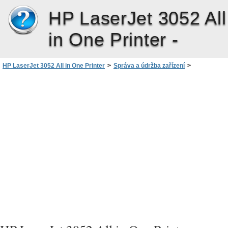
HP LaserJet 3052 All
in One Printer -
HP LaserJet 3052 All in One Printer
>
Správa a údržba zařízení
>
HP ToolboxFX
>
Upozornění
>
Nastavení stavových upozornění