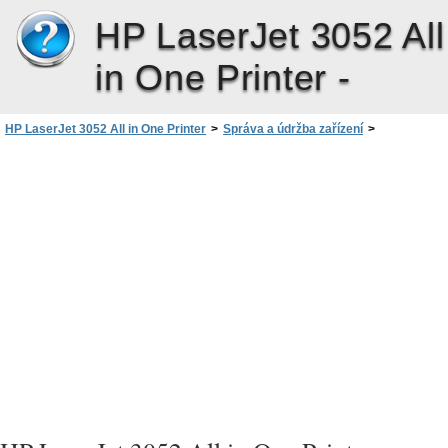
HP LaserJet 3052 All
in One Printer -
HP LaserJet 3052 All in One Printer
>
Správa a údržba zařízení
>
HP ToolboxFX
>
Nastavení sítě