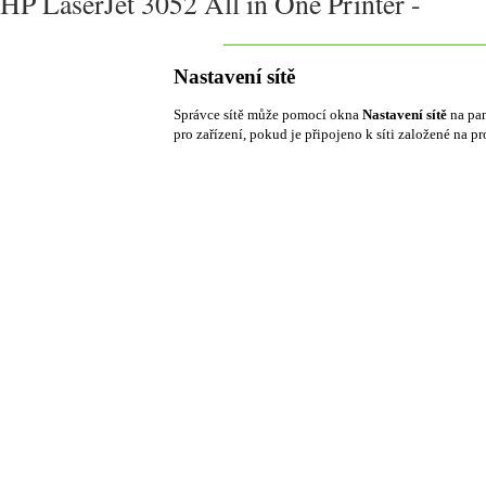
HP LaserJet 3052 All in One Printer -
Nastavení sítě
Správce sítě může pomocí okna
Nastavení sítě
na pan
pro zařízení, pokud je připojeno k síti založené na pr