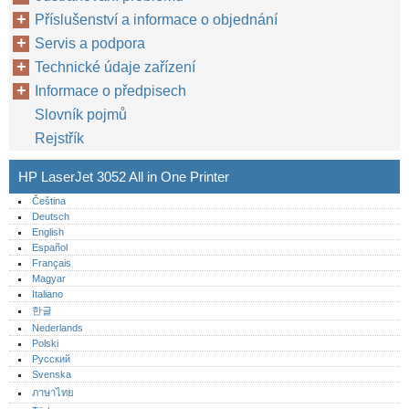
Příslušenství a informace o objednání
Servis a podpora
Technické údaje zařízení
Informace o předpisech
Slovník pojmů
Rejstřík
HP LaserJet 3052 All in One Printer
Čeština
Deutsch
English
Español
Français
Magyar
Italiano
한글
Nederlands
Polski
Русский
Svenska
ภาษาไทย