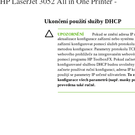
HP LaserJet 3052 All in One Printer -
Ukončení použití služby DHCP
UPOZORNĚNÍ
Pokud se změní adresa IP 
aktualizace konfigurace zařízení nebo systému 
zařízení konfigurovat pomocí služeb protokolu
metodou konfigurace. Parametry protokolu TCP
webového prohlížeče na integrovaném webovém
pomocí programu HP ToolboxFX. Pokud začnet
konfigurované službou DHCP budou uvolněny a 
začnete používat ruční konfiguraci, adresa IP
použijí se parametry IP určené uživatelem.
To z
konfigurace všech parametrů (např. masky po
provedena také ručně.