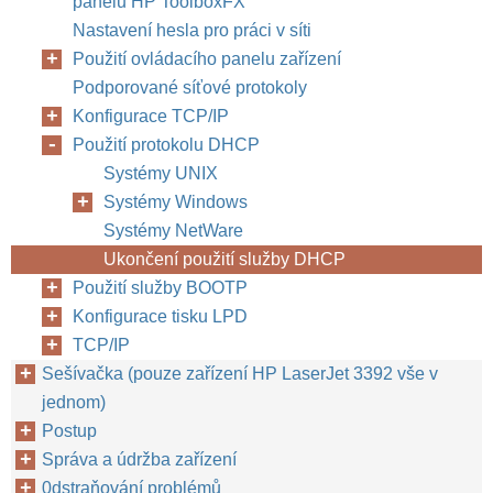
panelu HP ToolboxFX
Nastavení hesla pro práci v síti
Použití ovládacího panelu zařízení
Podporované síťové protokoly
Konfigurace TCP/IP
Použití protokolu DHCP
Systémy UNIX
Systémy Windows
Systémy NetWare
Ukončení použití služby DHCP
Použití služby BOOTP
Konfigurace tisku LPD
TCP/IP
Sešívačka (pouze zařízení HP LaserJet 3392 vše v
jednom)
Postup
Správa a údržba zařízení
0dstraňování problémů