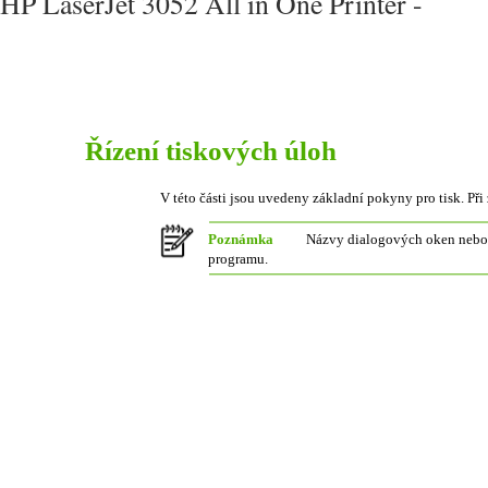
HP LaserJet 3052 All in One Printer -
Řízení tiskových úloh
V této části jsou uvedeny základní pokyny pro tisk. Při
Poznámka
Názvy dialogových oken nebo p
programu.