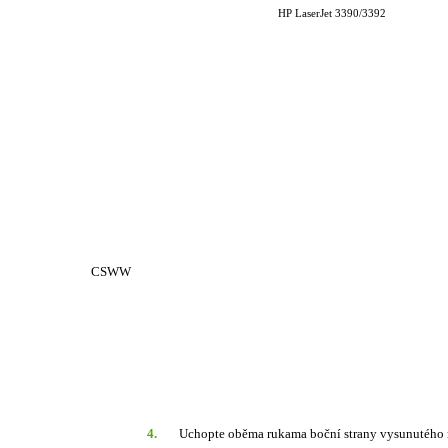
HP LaserJet 3390/3392
CSWW
4.
Uchopte oběma rukama boční strany vysunutého mé