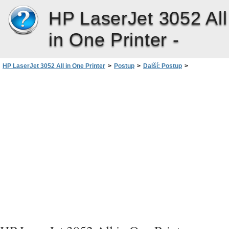
HP LaserJet 3052 All
in One Printer -
HP LaserJet 3052 All in One Printer
>
Postup
>
Další: Postup
>
Odstranění uvíznutého média
>
Uvolnění uvíznutých médií ze vstupních zásobníků (HP LaserJet 3390/3392
vše v jednom)