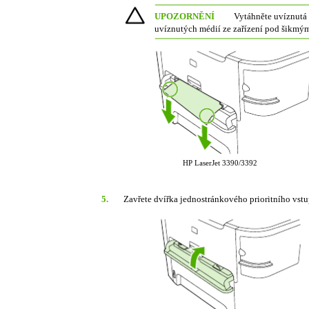
UPOZORNĚNÍ
Vytáhněte uvíznutá
uvíznutých médií ze zařízení pod šikmým
HP LaserJet 3390/3392
5.
Zavřete dvířka jednostránkového prioritního vst