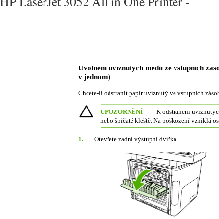
HP LaserJet 3052 All in One Printer -
Uvolnění uvíznutých médií ze vstupních zás
v jednom)
Chcete-li odstranit papír uvíznutý ve vstupních záso
UPOZORNĚNÍ
K odstranění uvíznutých
nebo špičaté kleště. Na poškození vzniklá o
1.
Otevřete zadní výstupní dvířka.