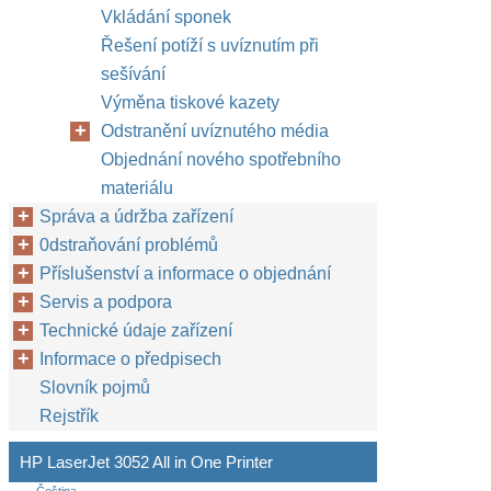
Vkládání sponek
Řešení potíží s uvíznutím při
sešívání
Výměna tiskové kazety
Odstranění uvíznutého média
Objednání nového spotřebního
materiálu
Správa a údržba zařízení
0dstraňování problémů
Příslušenství a informace o objednání
Servis a podpora
Technické údaje zařízení
Informace o předpisech
Slovník pojmů
Rejstřík
HP LaserJet 3052 All in One Printer