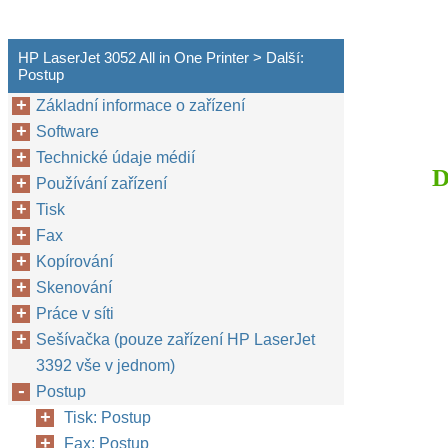
HP LaserJet 3052 All in One Printer > Další:
Postup
Základní informace o zařízení
Software
Technické údaje médií
D
Používání zařízení
Tisk
Fax
Kopírování
Skenování
Práce v síti
Sešívačka (pouze zařízení HP LaserJet
3392 vše v jednom)
Postup
Tisk: Postup
Fax: Postup