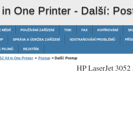
 in One Printer -
Další: Pos
 MÉDIÍ
POUŽÍVÁNÍ ZAŘÍZENÍ
TISK
FAX
KOPÍROVÁNÍ
SK
UP
SPRÁVA A ÚDRŽBA ZAŘÍZENÍ
0DSTRAŇOVÁNÍ PROBLÉMŮ
PŘÍS
K POJMŮ
REJSTŘÍK
2 All in One Printer
>
Postup
>
Další: Postup
HP LaserJet 3052 