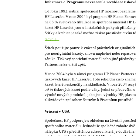
Informace o Programu navracení a recyklace tiskové
Od roku 1992, nabízí společnost HP možnost bezplatnéh
HP LaserJet. V roce 2004 byl program HP Planet Partner
na 85 % světového trhu, kde se spotřební materiál HP L
kazet HP LaserJet jsou u instalačních pokynů přiloženy
Štítky a krabice je také možno získat prostřednictvím t
recycle
Štítek použijte pouze k vrácení prázdných originálních
pro neoriginální kazety, znovu naplněné nebo repasova
záruka. Tiskový spotřební materiál nebo jiné předměty
Partners nelze vrátit zpět.
V roce 2004 bylo v rámci programu HP Planet Partners 
tiskových kazet HP LaserJet. Toto rekordní číslo znam
kazet, které neskončily na skládkách. V roce 2004 rec
59 % tiskových kazet podle váhy, jedná se především o 
výrobě nových produktů, jako jsou výrobky HP, plastov
zlikvidován způsobem šetrným k životnímu prostředí.
Vrácení v USA
Společnost HP podporuje s ohledem na životní prostřed
spotřebního materiálu. Jednoduše společně zabalte dvě
nálepku UPS s předtištěnou adresou, která je dodávána 