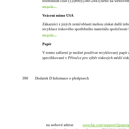
telefonním čísle (1) (800) (340-2445) nebo na webovém
recycle
.
Vrácení mimo USA
Zákazníci z jiných zemí/oblastí mohou získat další in
recyklace tiskového spotřebního materiálu společnosti
recycle
.
Papír
V tomto zařízení je možné používat recyklovaný papír
specifikované v
Příručce pro výběr tiskových médií tis
390
Dodatek D Informace o předpisech
na webové adrese
www.hp.com/support/ljpaper