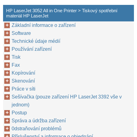
HP LaserJet 3052 All in One Printer > Tiskový spotřební
materiál HP LaserJet
Základní informace o zařízení
Software
Technické údaje médií
Používání zařízení
Tisk
Fax
Kopírování
Skenování
Práce v síti
Sešívačka (pouze zařízení HP LaserJet 3392 vše v
jednom)
Postup
Správa a údržba zařízení
0dstraňování problémů
Příslušenství a informace o objednání