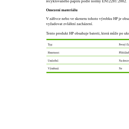
recyklovaného papíru podle normy EN12281:2002.
Omezení materiálu
V zářivce nebo ve skeneru tohoto výrobku HP je obsa
vyžadovat zvláštní zacházení.
Tento produkt HP obsahuje baterii, která může po uk
Typ:
Pevný čl
Hmotnost:
Přibližn
Umístění:
Na desce
Výměnná:
Ne