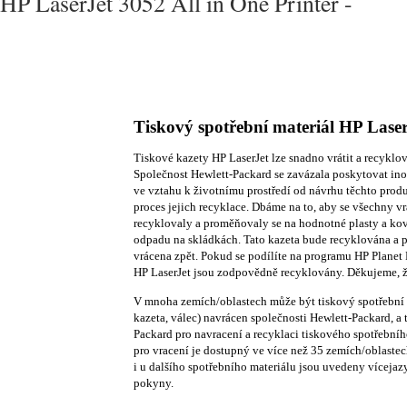
HP LaserJet 3052 All in One Printer -
Tiskový spotřební materiál HP Lase
Tiskové kazety HP LaserJet lze snadno vrátit a recyklo
Společnost Hewlett-Packard se zavázala poskytovat inov
ve vztahu k životnímu prostředí od návrhu těchto produk
proces jejich recyklace. Dbáme na to, aby se všechny v
recyklovaly a proměňovaly se na hodnotné plasty a ko
odpadu na skládkách. Tato kazeta bude recyklována a 
vrácena zpět. Pokud se podílíte na programu HP Planet 
HP LaserJet jsou zodpovědně recyklovány. Děkujeme, že
V mnoha zemích/oblastech může být tiskový spotřební m
kazeta, válec) navrácen společnosti Hewlett-Packard, a
Packard pro navracení a recyklaci tiskového spotřební
pro vracení je dostupný ve více než 35 zemích/oblastec
i u dalšího spotřebního materiálu jsou uvedeny víceja
pokyny.