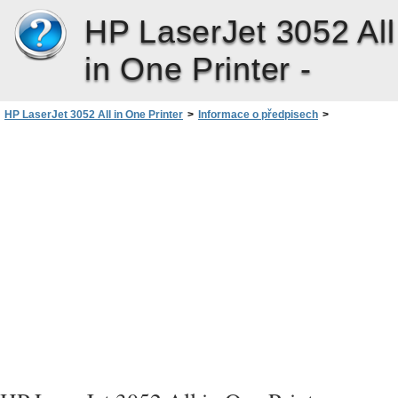
HP LaserJet 3052 All
in One Printer -
HP LaserJet 3052 All in One Printer
>
Informace o předpisech
>
Program šetření životního prostředí
>
Tiskový spotřební materiál HP LaserJet