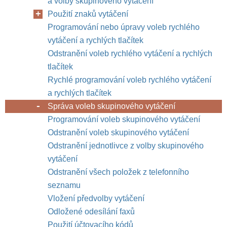
a volby skupinového vytáčení
Použití znaků vytáčení
Programování nebo úpravy voleb rychlého
vytáčení a rychlých tlačítek
Odstranění voleb rychlého vytáčení a rychlých
tlačítek
Rychlé programování voleb rychlého vytáčení
a rychlých tlačítek
Správa voleb skupinového vytáčení
Programování voleb skupinového vytáčení
Odstranění voleb skupinového vytáčení
Odstranění jednotlivce z volby skupinového
vytáčení
Odstranění všech položek z telefonního
seznamu
Vložení předvolby vytáčení
Odložené odesílání faxů
Použití účtovacího kódů