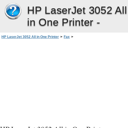
HP LaserJet 3052 All
in One Printer -
HP LaserJet 3052 All in One Printer
>
Fax
>
Rozšířené faxové funkce a úlohy
>
Použití voleb rychlého vytáčení, rychlá tlačítka a volby skupinového vytáčení
>
Správa voleb skupinového vytáčení