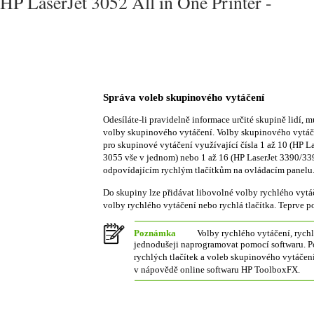
HP LaserJet 3052 All in One Printer -
Správa voleb skupinového vytáčení
Odesíláte-li pravidelně informace určité skupině lidí,
volby skupinového vytáčení. Volby skupinového vytáčen
pro skupinové vytáčení využívající čísla 1 až 10 (HP La
3055 vše v jednom) nebo 1 až 16 (HP LaserJet 3390/339
odpovídajícím rychlým tlačítkům na ovládacím panelu
Do skupiny lze přidávat libovolné volby rychlého vyt
volby rychlého vytáčení nebo rychlá tlačítka. Teprve po
Poznámka
Volby rychlého vytáčení, rychl
jednodušeji naprogramovat pomocí softwaru. P
rychlých tlačítek a voleb skupinového vytáče
v nápovědě online softwaru HP ToolboxFX.