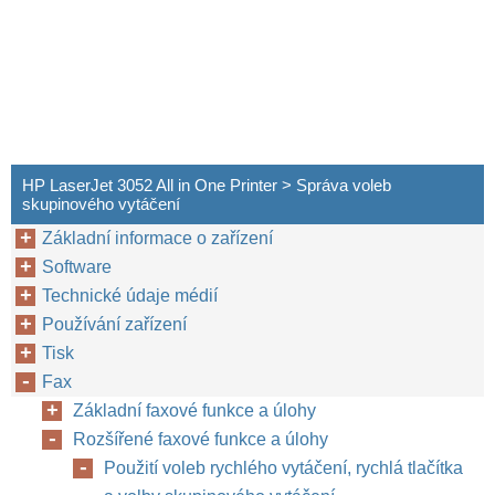
HP LaserJet 3052 All in One Printer > Správa voleb
skupinového vytáčení
Základní informace o zařízení
Software
Technické údaje médií
Používání zařízení
Tisk
Fax
Základní faxové funkce a úlohy
Rozšířené faxové funkce a úlohy
Použití voleb rychlého vytáčení, rychlá tlačítka