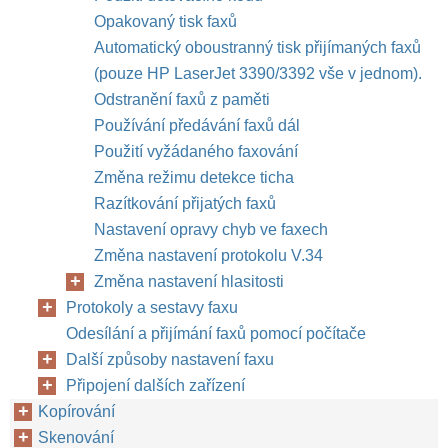
Opakovaný tisk faxů
Automatický oboustranný tisk přijímaných faxů
(pouze HP LaserJet 3390/3392 vše v jednom).
Odstranění faxů z paměti
Používání předávání faxů dál
Použití vyžádaného faxování
Změna režimu detekce ticha
Razítkování přijatých faxů
Nastavení opravy chyb ve faxech
Změna nastavení protokolu V.34
Změna nastavení hlasitosti
Protokoly a sestavy faxu
Odesílání a přijímání faxů pomocí počítače
Další způsoby nastavení faxu
Připojení dalších zařízení
Kopírování
Skenování