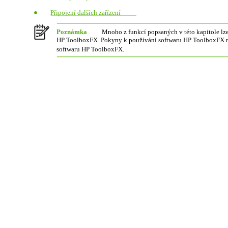
●
Připojení dalších zařízení
Poznámka
Mnoho z funkcí popsaných v této kapitole lz
HP ToolboxFX. Pokyny k používání softwaru HP ToolboxFX n
softwaru HP ToolboxFX.