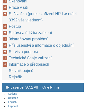
Skenování
Práce v síti
Sešívačka (pouze zařízení HP LaserJet
3392 vše v jednom)
Postup
Správa a údržba zařízení
0dstraňování problémů
Příslušenství a informace o objednání
Servis a podpora
Technické údaje zařízení
Informace o předpisech
Slovník pojmů
Rejstřík
HP LaserJet 3052 All in One Printer
Čeština
Deutsch
English
Español