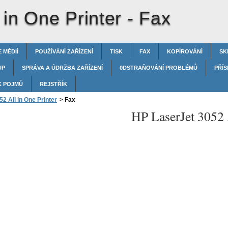
 in One Printer -
Fax
 MÉDIÍ
POUŽÍVÁNÍ ZAŘÍZENÍ
TISK
FAX
KOPÍROVÁNÍ
SK
UP
SPRÁVA A ÚDRŽBA ZAŘÍZENÍ
0DSTRAŇOVÁNÍ PROBLÉMŮ
PŘÍS
K POJMŮ
REJSTŘÍK
2 All in One Printer
>
Fax
HP LaserJet 3052 