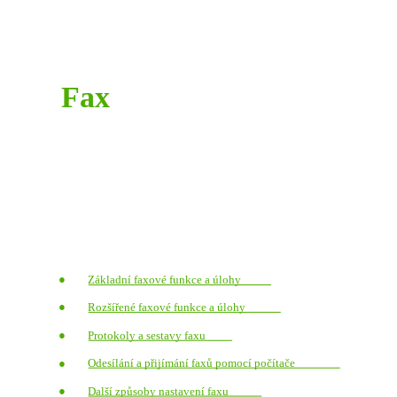
Fax
●
Základní faxové funkce a úlohy
●
Rozšířené faxové funkce a úlohy
●
Protokoly a sestavy faxu
●
Odesílání a přijímání faxů pomocí počítače
●
Další způsoby nastavení faxu